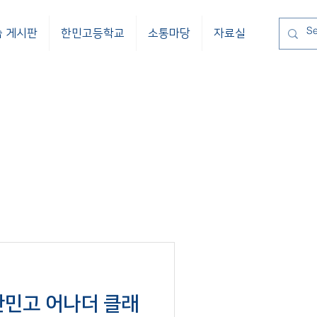
습 게시판
한민고등학교
소통마당
자료실
] 한민고 어나더 클래