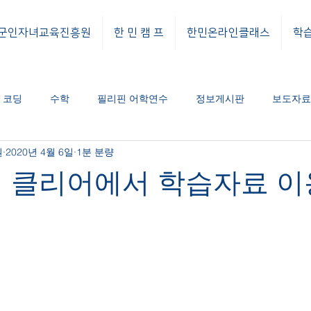
군인자녀교육진흥원
한 민 캠 프
한민온라인클래스
학
코딩
수학
필리핀 어학연수
정보게시판
보도자료
원
2020년 4월 6일
1분 분량
도자료
공지사항
티 클리어에서 학습자료 