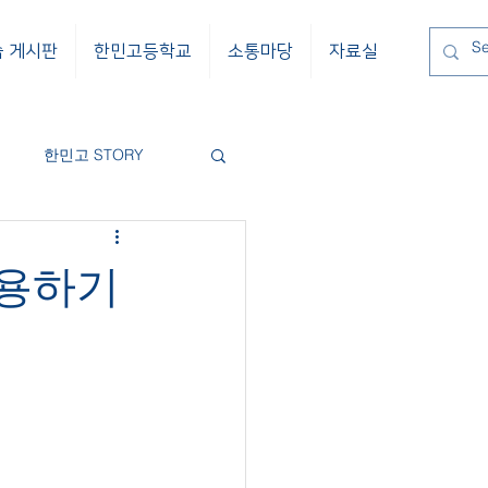
습 게시판
한민고등학교
소통마당
자료실
한민고 STORY
이용하기