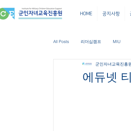
HOME
공지사항
All Posts
리더십캠프
MIU
군인자녀교육진흥
한민 소식
한민클래스
보
에듀넷 