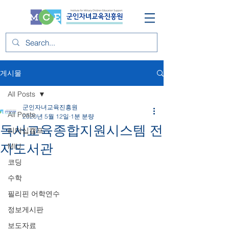
게시물
All Posts
군인자녀교육진흥원
All Posts
2020년 5월 12일
1분 분량
독서교육종합지원시스템 전
리더십캠프
자도서관
MIU
코딩
수학
필리핀 어학연수
정보게시판
보도자료