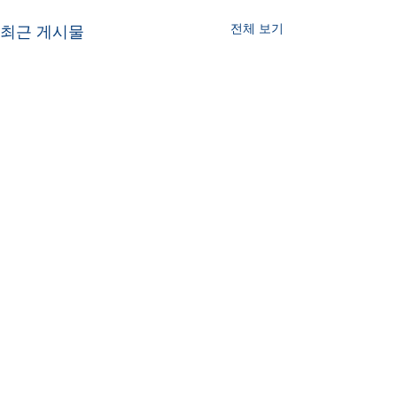
전체 보기
최근 게시물
“호국선열 희생정신 기리
는 관객 여러분이 영웅”
홍두승 대한민국 군가합창단
댓글