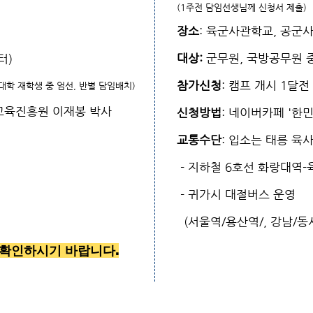
(1주전 담임선생님께 신청서 제출)
장소
: 육군사관학교, 공군
대상:
군무원, 국방공무원 중
터)
참가신청
: 캠프 개시 1달전
대학 재학생 중 엄선, 반별 담임배치)
녀교육진흥원 이재봉 박사
신청방법
: 네이버카페 '한
교통수단
: 입소는 태릉 육
- 지하철 6호선 화랑대역
- 귀가시 대절버스 운영
(서울역/용산역/, 강남/동
 확인하시기 바랍니다.