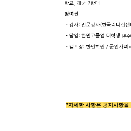
학교, 해군 2함대
참여진
- 강사: 전문강사(한국리더십센
- 담임: 한민고졸업 대학생
(우수
- 캠프장: 한민학원 / 군인자
*자세한 사항은 공지사항을