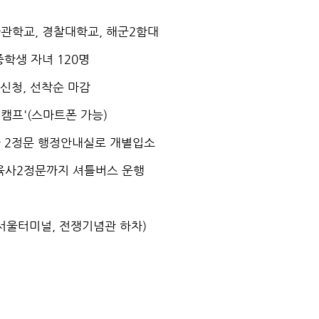
사관학교, 경찰대학교, 해군2함대
학생 자녀 120명
 신청, 선착순 마감
민캠프'(스마트폰 가능)
사 2정문 행정안내실로 개별입소
-육사2정문까지 셔틀버스 운행
서울터미널, 전쟁기념관 하차)