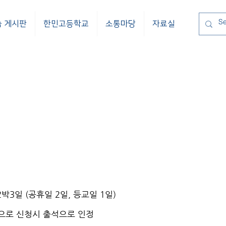
습 게시판
한민고등학교
소통마당
자료실
 2박3일 (공휴일 2일, 등교일 1일)
'으로 신청시 출석으로 인정