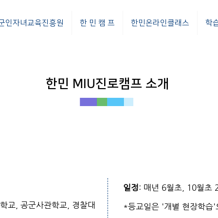
군인자녀교육진흥원
한 민 캠 프
한민온라인클래스
학
한민 MIU진로캠프 소개
일정
: 매년 6월초, 10월초
학교, 공군사관학교, 경찰대
*등교일은 '개별 현장학습