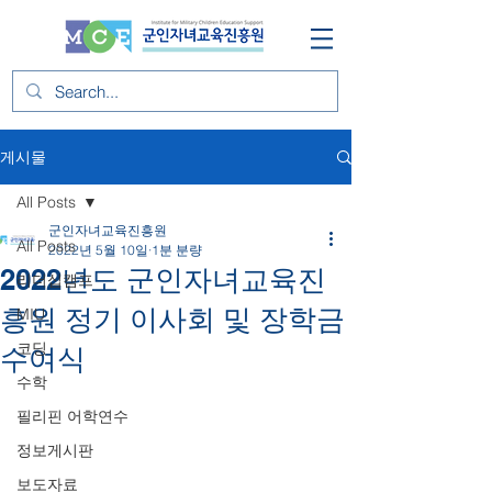
게시물
All Posts
군인자녀교육진흥원
All Posts
2022년 5월 10일
1분 분량
2022년도 군인자녀교육진
리더십캠프
흥원 정기 이사회 및 장학금
MIU
코딩
수여식
수학
필리핀 어학연수
정보게시판
보도자료