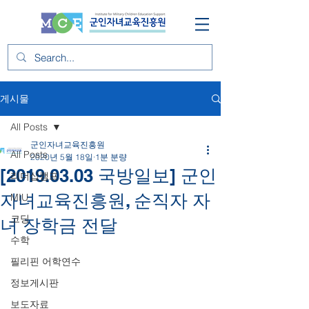
게시물
All Posts
군인자녀교육진흥원
All Posts
2020년 5월 18일
1분 분량
[2019.03.03 국방일보] 군인
리더십캠프
자녀교육진흥원, 순직자 자
MIU
코딩
녀 장학금 전달
수학
필리핀 어학연수
정보게시판
보도자료