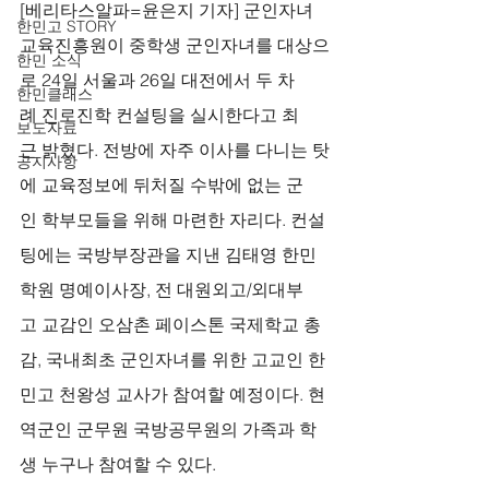
[베리타스알파=윤은지 기자] 군인자녀
한민고 STORY
교육진흥원이 중학생 군인자녀를 대상으
한민 소식
로 24일 서울과 26일 대전에서 두 차
한민클래스
례 진로진학 컨설팅을 실시한다고 최
보도자료
근 밝혔다. 전방에 자주 이사를 다니는 탓
공지사항
에 교육정보에 뒤처질 수밖에 없는 군
인 학부모들을 위해 마련한 자리다. 컨설
팅에는 국방부장관을 지낸 김태영 한민
학원 명예이사장, 전 대원외고/외대부
고 교감인 오삼촌 페이스톤 국제학교 총
감, 국내최초 군인자녀를 위한 고교인 한
민고 천왕성 교사가 참여할 예정이다. 현
역군인 군무원 국방공무원의 가족과 학
생 누구나 참여할 수 있다. 