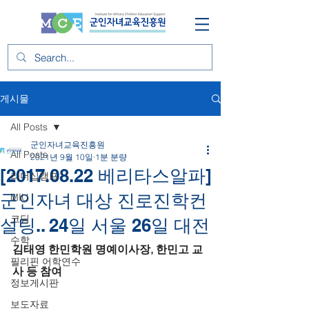
게시물
All Posts
군인자녀교육진흥원
All Posts
2021년 9월 10일
1분 분량
[2017.08.22 베리타스알파]
리더십캠프
군인자녀 대상 진로진학컨
MIU
코딩
설팅.. 24일 서울 26일 대전
수학
김태영 한민학원 명예이사장, 한민고 교
필리핀 어학연수
사 등 참여
정보게시판
보도자료