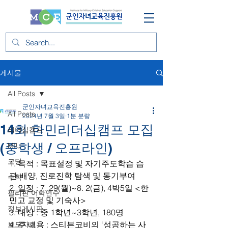
게시물
All Posts
군인자녀교육진흥원
All Posts
2024년 7월 3일
1분 분량
14회 한민리더십캠프 모집
리더십캠프
(중학생 / 오프라인)
MIU
코딩
1. 목적 : 목표설정 및 자기주도학습 습
관 배양, 진로진학 탐색 및 동기부여
수학
2. 일정 : 7. 29(월)~8. 2(금), 4박5일 <한
필리핀 어학연수
민고 교정 및 기숙사>
정보게시판
3. 대상 : 중 1학년~3학년, 180명
4. 주 내용 : 스티븐코비의 ‘성공하는 사
보도자료