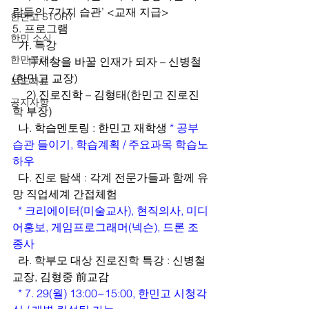
람들의 7가지 습관’ <교재 지급>
한민고 STORY
5. 프로그램
한민 소식
  가. 특강
한민클래스
     1) 세상을 바꿀 인재가 되자 – 신병철
(한민고 교장)
보도자료
     2) 진로진학 – 김형태(한민고 진로진
공지사항
학 부장)
  나. 학습멘토링 : 한민고 재학생 
* 공부
습관 들이기, 학습계획 / 주요과목 학습노
하우
  다. 진로 탐색 : 각계 전문가들과 함께 유
망 직업세계 간접체험
  * 크리에이터(미술교사), 현직의사, 미디
어홍보, 게임프로그래머(넥슨), 드론 조
종사
  라. 학부모 대상 진로진학 특강 : 신병철 
교장, 김형중 前교감
  * 7. 29(월) 13:00~15:00, 한민고 시청각