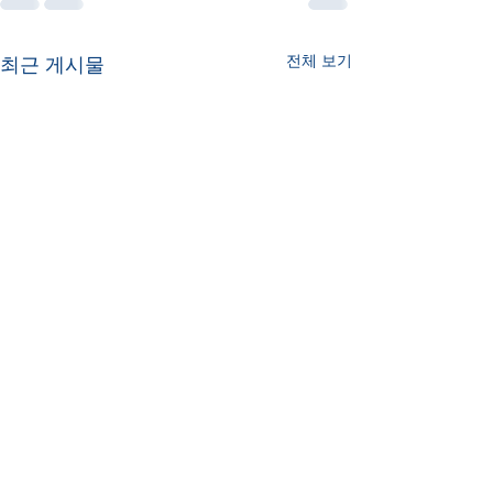
전체 보기
최근 게시물
24-2 온택트클래스 모집
6회 한민리더십
(중학생, 영어/수학, 온라
집(초등 4~6학년