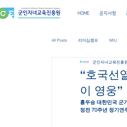
HOME
공지사항
All Posts
리더십캠프
MIU
군인자녀교육진흥
한민 소식
한민클래스
보
“호국선
이 영웅”
홍두승 대한민국 군
정전 70주년 정기연