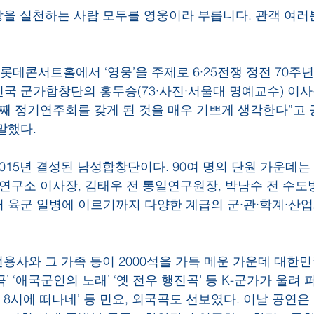
사랑을 실천하는 사람 모두를 영웅이라 부릅니다. 관객 여러
 롯데콘서트홀에서 ‘영웅’을 주제로 6·25전쟁 정전 70주년
국 군가합창단의 홍두승(73·사진·서울대 명예교수) 이
번째 정기연주회를 갖게 된 것을 매우 기쁘게 생각한다”고 
말했다.
015년 결성된 남성합창단이다. 90여 명의 단원 가운데는
종연구소 이사장, 김태우 전 통일연구원장, 박남수 전 수도
 육군 일병에 이르기까지 다양한 계급의 군·관·학계·산
전용사와 그 가족 등이 2000석을 가득 메운 가운데 대한민국
상곡’ ‘애국군인의 노래’ ‘옛 전우 행진곡’ 등 K-군가가 울려 
는 8시에 떠나네’ 등 민요, 외국곡도 선보였다. 이날 공연