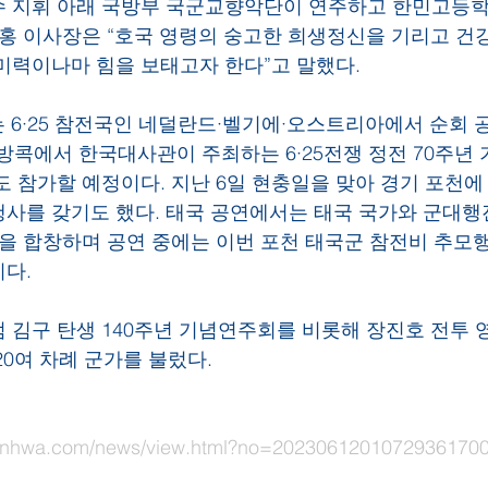
수 지휘 아래 국방부 국군교향악단이 연주하고 한민고등학
 홍 이사장은 “호국 영령의 숭고한 희생정신을 기리고 건
미력이나마 힘을 보태고자 한다”고 말했다.
는 6·25 참전국인 네덜란드·벨기에·오스트리아에서 순회 공
 방콕에서 한국대사관이 주최하는 6·25전쟁 정전 70주년
도 참가할 예정이다. 지난 6일 현충일을 맞아 경기 포천에
사를 갖기도 했다. 태국 공연에서는 태국 국가와 군대행진
등을 합창하며 공연 중에는 이번 포천 태국군 참전비 추모
다.
 김구 탄생 140주년 기념연주회를 비롯해 장진호 전투 
20여 차례 군가를 불렀다.
nhwa.com/news/view.html?no=2023061201072936170