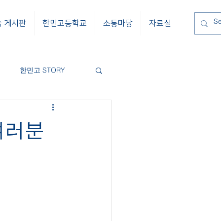
습 게시판
한민고등학교
소통마당
자료실
한민고 STORY
여러분