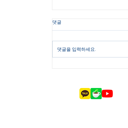
한민고 해외대 설명회 '성료'..
댓글
뉴욕주립대 겐트대 조지메이
슨대 북경이공대 위스콘신대
학교별 설명회/ 상담부스 운영 [베
APU등 6개 대학
리타스알파=김해찬 기자] 전국 단
댓글을 입력하세요.
위 군인 자녀 기숙형 고등학교 한
민고에서 해외대의 입학설명회를
진행했다. 설명회에는 겐트대 뉴욕
주립대 북경이공대 조지메이슨대
위스콘신대 아시아태평양대(APU)
6개교가 참여했다....
© Copyright 2020 by MCE