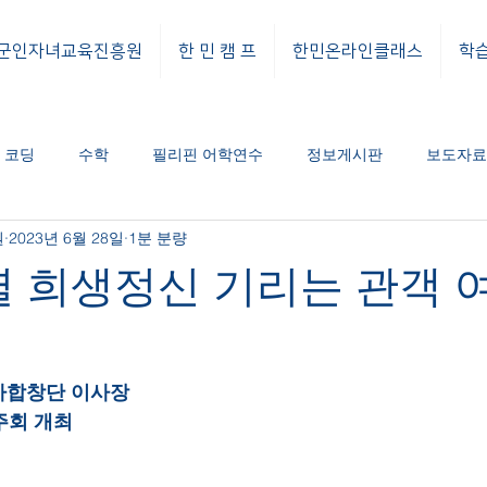
군인자녀교육진흥원
한 민 캠 프
한민온라인클래스
학
코딩
수학
필리핀 어학연수
정보게시판
보도자료
원
2023년 6월 28일
1분 분량
도자료
공지사항
열 희생정신 기리는 관객 
가합창단 이사장
주회 개최