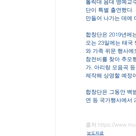
톨릭대 음대 명예교
단이 특별 출연했다.
만들어 나가는 데에 
합창단은 2019년에
오는 23일에는 태국
와 가족 위문 행사에
참전비를 찾아 추모행
가, 아리랑 모음곡 
제작해 상영할 예정이
합창단은 그동안 백범
연 등 국가행사에서 
출처:https://www.mu
보도자료