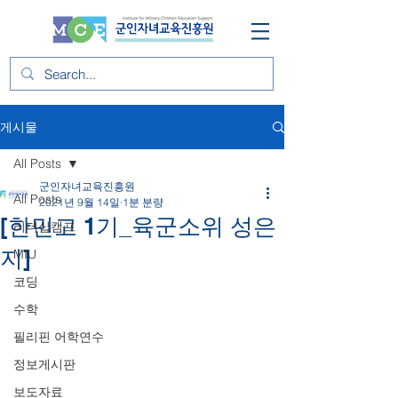
게시물
All Posts
군인자녀교육진흥원
All Posts
2021년 9월 14일
1분 분량
[한민고 1기_육군소위 성은
리더십캠프
지]
MIU
코딩
수학
필리핀 어학연수
정보게시판
보도자료