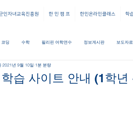
군인자녀교육진흥원
한 민 캠 프
한민온라인클래스
학
코딩
수학
필리핀 어학연수
정보게시판
보도자료
원
2021년 9월 10일
1분 분량
도자료
공지사항
학습 사이트 안내 (1학년 