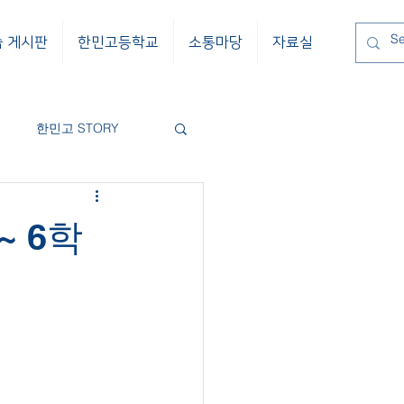
습 게시판
한민고등학교
소통마당
자료실
한민고 STORY
~ 6학