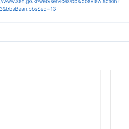
://www.sen.go.kr/web/services/bbs/bbsView.action?
3&bbsBean.bbsSeq=13