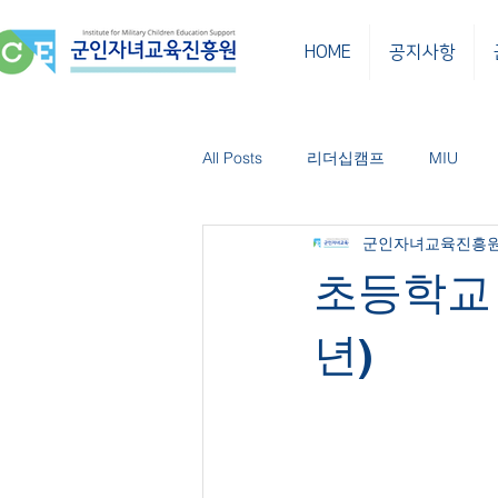
HOME
공지사항
All Posts
리더십캠프
MIU
군인자녀교육진흥
한민 소식
한민클래스
보
초등학교 
년)