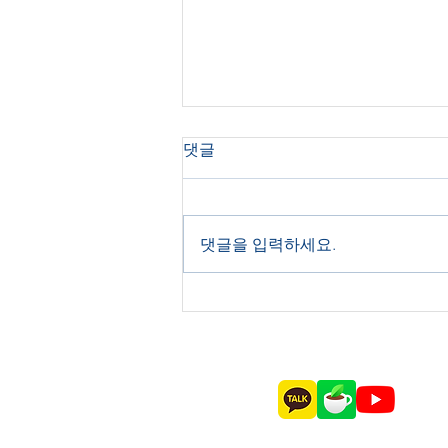
한민고 해외대 설명회 '성료'..
댓글
뉴욕주립대 겐트대 조지메이
슨대 북경이공대 위스콘신대
학교별 설명회/ 상담부스 운영 [베
APU등 6개 대학
리타스알파=김해찬 기자] 전국 단
댓글을 입력하세요.
위 군인 자녀 기숙형 고등학교 한
민고에서 해외대의 입학설명회를
진행했다. 설명회에는 겐트대 뉴욕
주립대 북경이공대 조지메이슨대
위스콘신대 아시아태평양대(APU)
6개교가 참여했다....