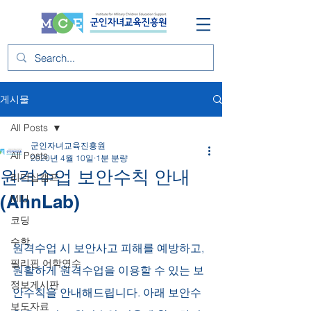
게시물
All Posts
군인자녀교육진흥원
All Posts
2020년 4월 10일
1분 분량
원격수업 보안수칙 안내
리더십캠프
(AhnLab)
MIU
코딩
수학
원격수업 시 보안사고 피해를 예방하고, 
필리핀 어학연수
원활하게 원격수업을 이용할 수 있는 보
정보게시판
안수칙을 안내해드립니다. 아래 보안수
보도자료