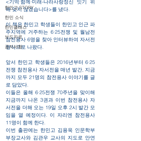
<기억·함께·미래-나라사랑정신 잇기 위
한민고 STORY
해 잊지 않겠습니다>를 냈다.
한민 소식
이 책은 한민고 학생들이 한민고 인근 파
한민클래스
주지역에 거주하는 6·25전쟁 및 월남전 
보도자료
참전용사 6명을 찾아 인터뷰하여 자서전 
공지사항
형식으로 나왔다.
앞서 한민고 학생들은 2016년부터 6·25
전쟁 참전용사 자서전을 매년 발간, 지금
까지 모두 21명의 참전용사 이야기를 글
로 담았다.
이들은 올해 6·25전쟁 70주년을 맞이해 
지금까지 나온 3권과 이번 참전용사 자
서전을 더해 오는 19일 오후 2시 발간 모
임을 열 예정이다. 이 자리엔 참전용사 
11명이 함께 한다.
이번 출판에는 한민고 김용욱 인문학부 
부장교사와 김관우 교사의 지도로 안연