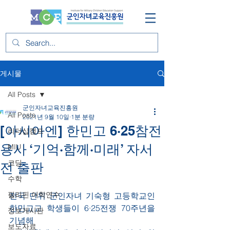
게시물
All Posts
군인자녀교육진흥원
All Posts
2021년 9월 10일
1분 분량
[아시아엔] 한민고 6·25참전
리더십캠프
용사 ‘기억·함께·미래’ 자서
MIU
코딩
전 출판
수학
필리핀 어학연수
전국 단위 군인자녀 기숙형 고등학교인 
한민고교 학생들이 6·25전쟁 70주년을 
정보게시판
기념해 
보도자료