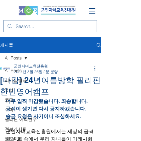
게시물
All Posts
군인자녀교육진흥원
All Posts
2024년 3월 26일
2분 분량
[마감] 24년여름방학 필리핀
리더십캠프
한민영어캠프
MIU
코딩
너무 일찍 마감됐습니다. 죄송합니다.
공석이 생기면 다시 공지하겠습니다.
수학
송금 요청은 사기이니 조심하세요.
필리핀 어학연수
정보게시판
군인자녀교육진흥원에서는 세상의 급격
한 변화 속에서 우리 자녀들이 미래사회
보도자료