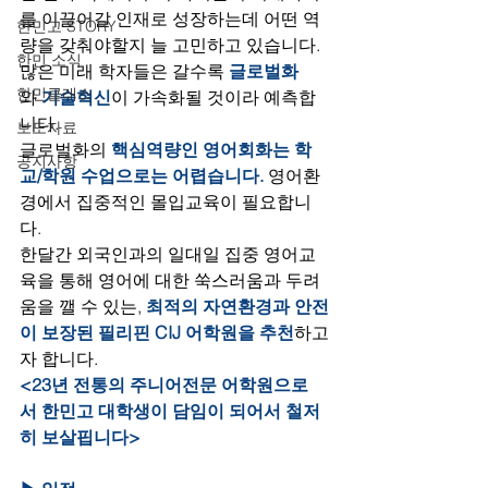
를 이끌어갈 인재로 성장하는데 어떤 역
한민고 STORY
량을 갖춰야할지 늘 고민하고 있습니다.
한민 소식
많은 미래 학자들은 갈수록 
글로벌화
한민클래스
와
 기술혁신
이 가속화될 것이라 예측합
니다.
보도자료
글로벌화의 
핵심역량인 영어회화는 학
공지사항
교/학원 수업으로는 어렵습니다. 
영어환
경에서 집중적인 몰입교육이 필요합니
다.
한달간 외국인과의 일대일 집중 영어교
육을 통해 영어에 대한 쑥스러움과 두려
움을 깰 수 있는, 
최적의 자연환경과 안전
이 보장된 필리핀 CIJ 어학원을 추천
하고
자 합니다.
<23년 전통의 주니어전문 어학원으로
서 한민고 대학생이 담임이 되어서 철저
히 보살핍니다>​